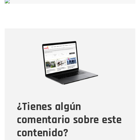
Nombre
Nombre
Correo electrónico
Tipo de comentario
¿Tienes algún
Mensaje
comentario sobre este
contenido?