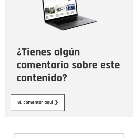
Correo electrónico
Tipo de comentario
¿Tienes algún
Mensaje
comentario sobre este
contenido?
Enviar
Sí, comentar aquí ❯