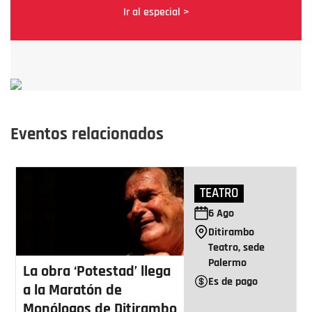
Ir al especial >
Eventos relacionados
TEATRO
6
Ago
Ditirambo
Teatro, sede
Palermo
La obra ‘Potestad’ llega
Es de pago
a la Maratón de
Monólogos de Ditirambo