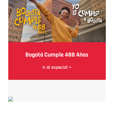
Bogotá Cumple 488 Años
Ir al especial >