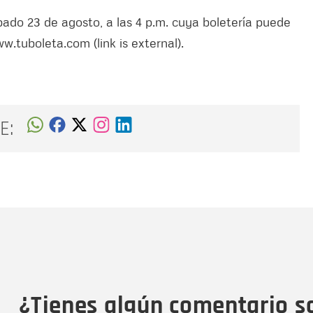
bado 23 de agosto, a las 4 p.m. cuya boletería puede
ww.tuboleta.com (link is external).
E:
Nombre
C
Nombre
Tipo de comentario
M
¿Tienes algún comentario s