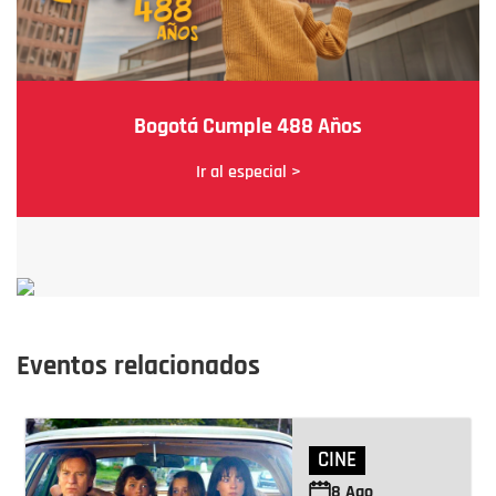
Bogotá Cumple 488 Años
Ir al especial >
Eventos relacionados
CINE
8
Ago