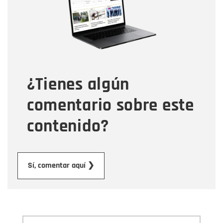
Correo electrónico
Tipo de comentario
¿Tienes algún
Mensaje
comentario sobre este
contenido?
Enviar
Sí, comentar aquí ❯