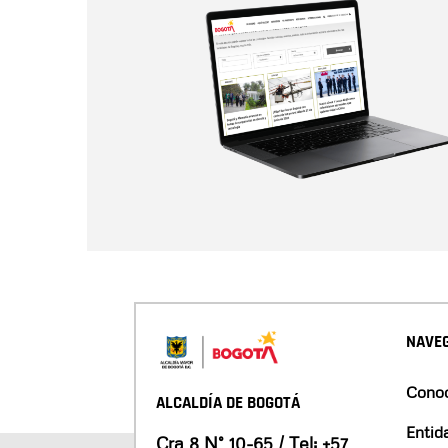
NAVEG
Conoc
ALCALDÍA DE BOGOTÁ
Entid
Cra 8 N° 10-65 / Tel:
+57