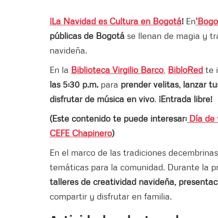
¡La Navidad es Cultura en Bogotá
!
En
'Bogo
públicas de Bogotá
se llenan de magia y tr
navideña.
En la
Biblioteca Virgilio Barco
,
BibloRed
te 
las 5:30 p.m.
para
prender velitas, lanzar t
disfrutar de música en vivo
.
¡Entrada libre!
(Este contenido te puede interesar:
Día de v
CEFE Chapinero
)
En el marco de las tradiciones decembrina
temáticas para la comunidad. Durante la 
talleres de creatividad navideña, presentac
compartir y disfrutar en familia.