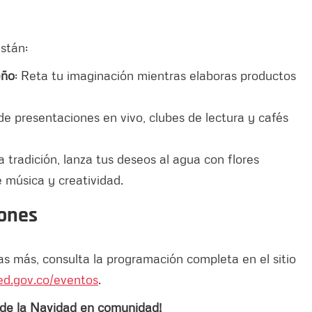
están:
eño
: Reta tu imaginación mientras elaboras productos
 de presentaciones en vivo, clubes de lectura y cafés
a tradición, lanza tus deseos al agua con flores
e música y creatividad.
iones
as más, consulta la programación completa en el sitio
ed.gov.co/eventos
.
u de la Navidad en comunidad!