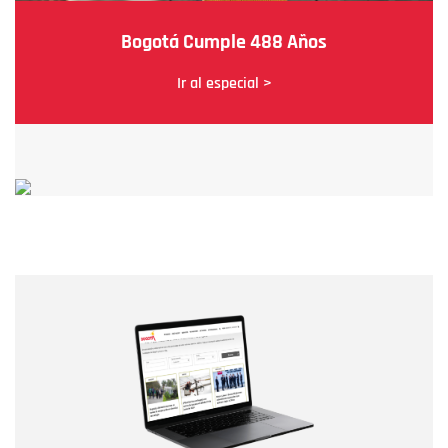
Bogotá Cumple 488 Años
Ir al especial >
Nombre
Nombre
Correo electrónico
Tipo de comentario