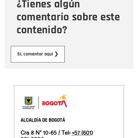
¿Tienes algún
Mensaje
comentario sobre este
contenido?
Enviar
Sí, comentar aquí ❯
ALCALDÍA DE BOGOTÁ
Cra 8 N° 10-65 / Tel:
+57 (601)