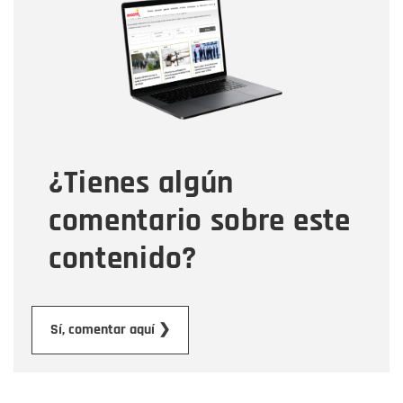
Nombre
Correo electrónico
Tipo de comentario
¿Tienes algún
Mensaje
comentario sobre este
contenido?
Enviar
Sí, comentar aquí ❯