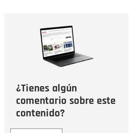
Nombre
Nombre
Correo electrónico
Tipo de comentario
¿Tienes algún
Mensaje
comentario sobre este
contenido?