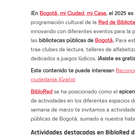
¡En
Bogotá, mi Ciudad, mi Casa
, el 2025 es
programación cultural de la
Red de Bibliot
innovando con diferentes eventos para la p
las
bibliotecas públicas de
Bogotá
.
Para es
trae
clubes de lectura, talleres de alfabetiz
dedicados a juegos lúdicos.
¡Asiste es gratis
Este contenido te puede interesar:
Reconoc
ciudadanía ¡Gratis!
BibloRed
se ha posicionado como el
epicen
de actividades en los diferentes espacios d
semana de marzo te invitamos a actividades
públicas de Bogotá, sumado a nuestra habit
Actividades destacadas en BibloRed de