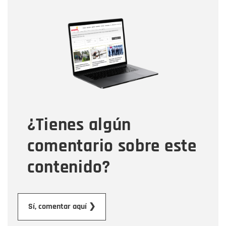
Nombre
Nombre
Correo electrónico
Tipo de comentario
¿Tienes algún
Mensaje
comentario sobre este
contenido?
Enviar
Sí, comentar aquí ❯