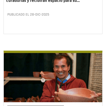
curadurías y recibirán espacio para su...
PUBLICADO EL
28•DIC•2025