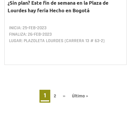
¿Sin plan? Este fin de semana en la Plaza de
Lourdes hay feria Hecho en Bogotá
INICIA:
25•FEB•2023
FINALIZA:
26•FEB•2023
LUGAR: PLAZOLETA LOURDES (CARRERA 13 # 63-2)
Paginación
Página
1
Page
2
Siguiente
››
Última
Último »
página
página
actual