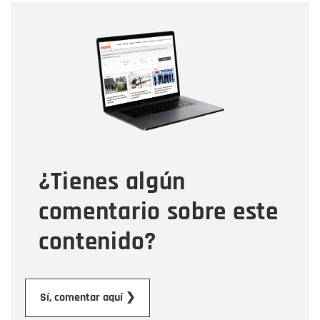
Nombre
Nombre
Correo electrónico
Tipo de comentario
¿Tienes algún
Mensaje
comentario sobre este
contenido?
Enviar
Sí, comentar aquí ❯