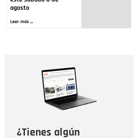
agosto
Leer más ...
Nombre
Nombre
Correo electrónico
Tipo de comentario
¿Tienes algún
Mensaje