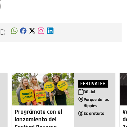
E:
FESTIVALES
30
Jul
Parque de los
Hippies
Prográmate con el
V
Es gratuito
lanzamiento del
d