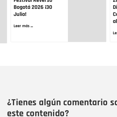
Festival Reverso
Z
Bogotá 2026 ¡30
D
Julio!
C
a
Leer más ...
Le
Nombre
C
Nombre
Tipo de comentario
M
¿Tienes algún comentario s
este contenido?