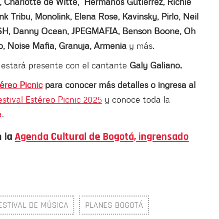
, Charlotte de Witte, Hermanos Gutiérrez, Richie
k Tribu, Monolink, Elena Rose, Kavinsky, Pirlo, Neil
:ISH, Danny Ocean, JPEGMAFIA, Benson Boone, Oh
ño, Noise Mafia, Granuja, Armenia
y más.
l estará presente con el cantante
Galy Galiano.
téreo Picnic
para conocer más detalles o ingresa al
estival Estéreo Picnic 2025
y conoce toda la
á
.
n la
Agenda Cultural de Bogotá, ingrensado
ESTIVAL DE MÚSICA
PLANES BOGOTÁ