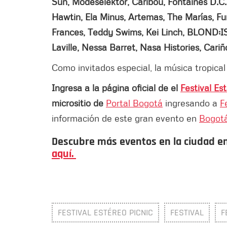
Sun, Modeselektor, Caribou, Fontaines D.C.
Hawtin, Ela Minus, Artemas, The Marías, Fun
Frances, Teddy Swims, Kei Linch, BLOND
Laville, Nessa Barret, Nasa Histories, Cari
Como invitados especial, la música tropica
Ingresa a la página oficial de el
Festival Es
micrositio de
Portal Bogotá
ingresando a
F
información de este gran evento en
Bogot
Descubre más eventos en la ciudad e
aquí.
FESTIVAL ESTÉREO PICNIC
FESTIVAL
F