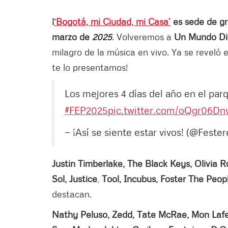
¡
‘Bogotá, mi Ciudad, mi Casa’
es sede de gr
marzo de
2025
. Volveremos a
Un Mundo Di
milagro de la música en vivo. Ya se reveló 
te lo presentamos!
Los mejores 4 días del año en el parq
#FEP2025
pic.twitter.com/oQgr06Dn
— ¡Así se siente estar vivos! (@Feste
Justin Timberlake, The Black Keys, Olivia 
Sol, Justice
,
Tool, Incubus, Foster The Peop
destacan.
Nathy Peluso, Zedd, Tate McRae, Mon Lafert