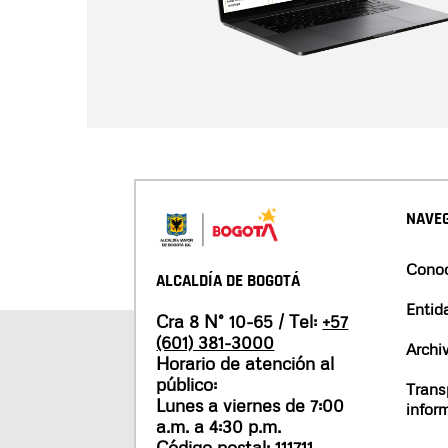
NAVEG
Conoc
ALCALDÍA DE BOGOTÁ
Entid
Cra 8 N° 10-65 / Tel:
+57
(601) 381-3000
Archi
Horario de atención al
público:
Trans
Lunes a viernes de 7:00
infor
a.m. a 4:30 p.m.
Código postal: 111711