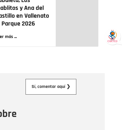
abaleta, Los
iablitos y Ana del
astillo en Vallenato
l Parque 2026
er más ...
orreo electrónico
Sí, comentar aquí ❯
ensaje
obre