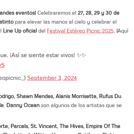
andes eventos!
Celebraremos el
27, 28, 29 y 30 de
stinto
para elevar las manos al cielo y celebrar el
el
Line Up oficial
del
Festival Estéreo Picnic 2025
.
¡
Aquí
ue. ¡Así se siente estar vivos! ✨✨
vS
reopicnic_)
September 3, 2024
Rodrigo, Shawn Mendes, Alanis Morrisette, Rufus Du
le
,
Danny Ocean
son algunos de los artistas que se
e, Parcels, St. Vincent, The Hives, Empire Of The