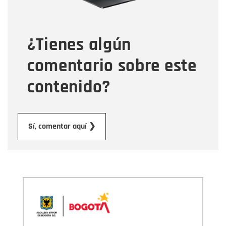
Tipo de comentario
¿Tienes algún
Mensaje
comentario sobre este
contenido?
Enviar
Sí, comentar aquí ❯