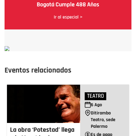
Bogotá Cumple 488 Años
Ir al especial >
Eventos relacionados
TEATRO
6
Ago
Ditirambo
Teatro, sede
Palermo
La obra ‘Potestad’ llega
Es de pago