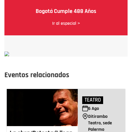
Bogotá Cumple 488 Años
Ir al especial >
Eventos relacionados
TEATRO
6
Ago
Ditirambo
Teatro, sede
Palermo