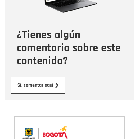
Tipo de comentario
¿Tienes algún
Mensaje
comentario sobre este
contenido?
Enviar
Sí, comentar aquí ❯