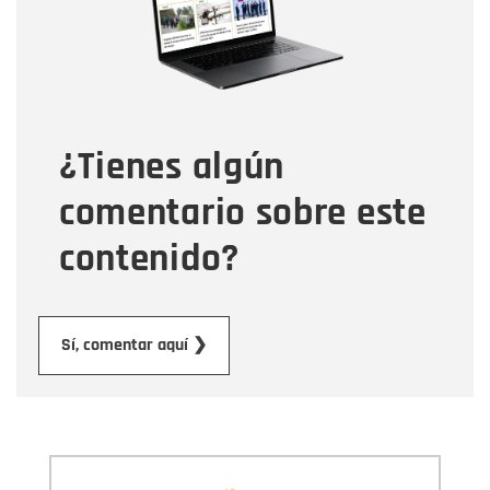
Tipo de comentario
¿Tienes algún
Mensaje
comentario sobre este
contenido?
Enviar
Sí, comentar aquí ❯