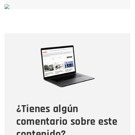
Nombre
Nombre
Correo electrónico
Tipo de comentario
¿Tienes algún
Mensaje
comentario sobre este
contenido?