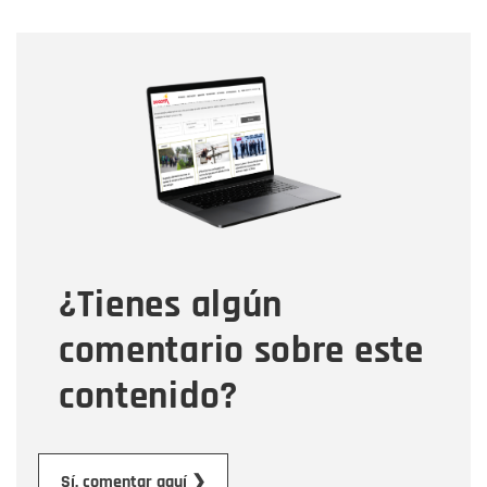
Nombre
Nombre
Correo electrónico
Tipo de comentario
¿Tienes algún
Mensaje
comentario sobre este
contenido?
Enviar
Sí, comentar aquí ❯