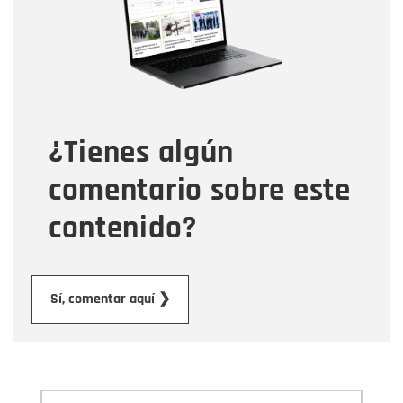
Correo electrónico
Tipo de comentario
¿Tienes algún
Mensaje
comentario sobre este
contenido?
Enviar
Sí, comentar aquí ❯