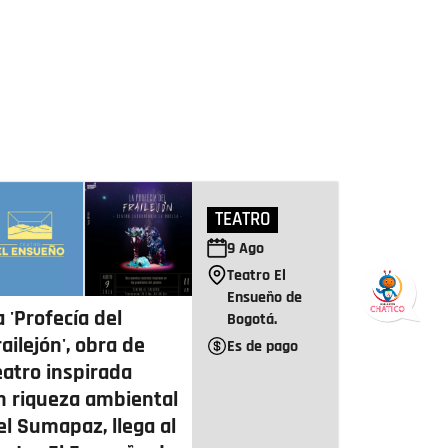
TEATRO
9
Ago
Teatro El
Ensueño de
a 'Profecía del
Bogotá.
railejón', obra de
Es de pago
eatro inspirada
n riqueza ambiental
el Sumapaz, llega al