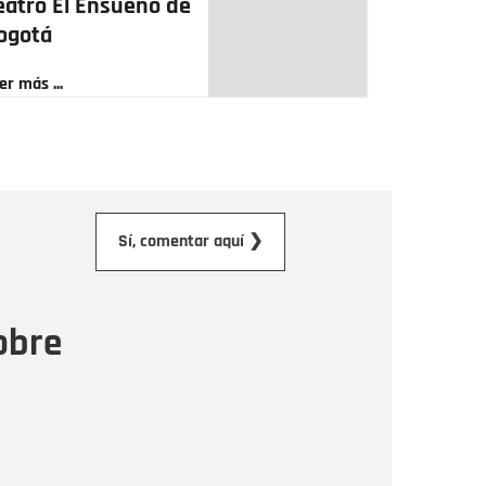
eatro El Ensueño de
ogotá
er más ...
orreo electrónico
Sí, comentar aquí ❯
ensaje
obre