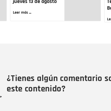
jueves 13 de agosto
T
B
Leer más ...
Le
Nombre
C
Nombre
Tipo de comentario
M
¿Tienes algún comentario s
este contenido?