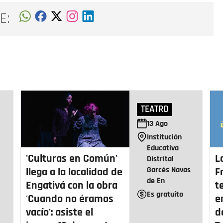
E:
TEATRO
13
Ago
Institución
Educativa
'Culturas en Común'
L
Distrital
Garcés Navas
llega a la localidad de
F
de En
Engativá con la obra
t
Es gratuito
'Cuando no éramos
e
vacío': asiste el
d