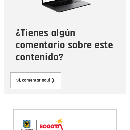
Tipo de comentario
¿Tienes algún
Mensaje
comentario sobre este
contenido?
Enviar
Sí, comentar aquí ❯