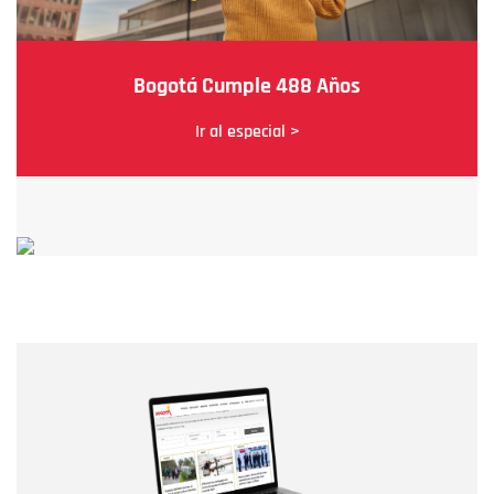
Bogotá Cumple 488 Años
Ir al especial >
Nombre
Nombre
Correo electrónico