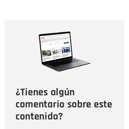
Nombre
Nombre
Correo electrónico
Tipo de comentario
¿Tienes algún
Mensaje
comentario sobre este
contenido?