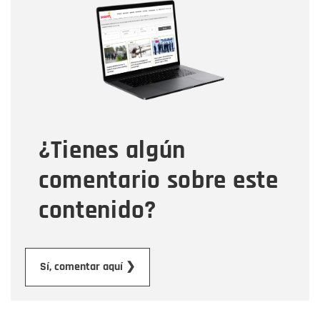
Nombre
Correo electrónico
Tipo de comentario
¿Tienes algún
Mensaje
comentario sobre este
contenido?
Enviar
Sí, comentar aquí ❯