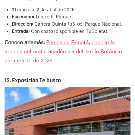
31 marzo al 2 de abril de 2026.
Escenario:
Teatro El Parque.
D
irección:
Carrera Quinta #36-05, Parque Nacional.
Entrada:
Con costo (disponible en TuBoleta).
Conoce además:
Planes en Bogotá: conoce la
agenda cultural y académica del Jardín Botánico
para marzo de 2026
13. Exposición Te busco