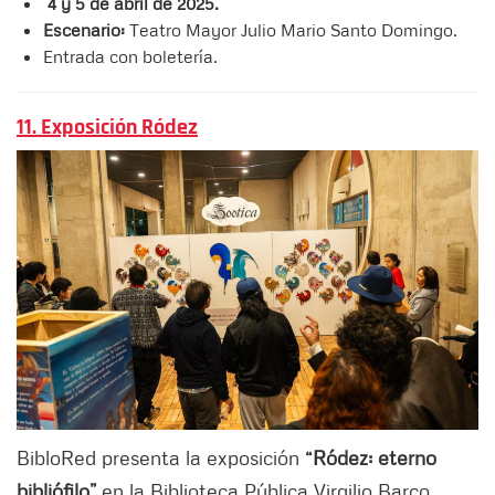
4 y 5 de abril de 2025.
Escenario:
Teatro Mayor Julio Mario Santo Domingo.
Entrada con boletería.
11. Exposición Ródez
BibloRed presenta la exposición
“Ródez: eterno
bibliófilo”
en la Biblioteca Pública Virgilio Barco,