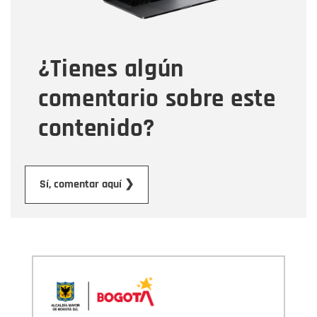
Tipo de comentario
¿Tienes algún
Mensaje
comentario sobre este
contenido?
Enviar
Sí, comentar aquí ❯