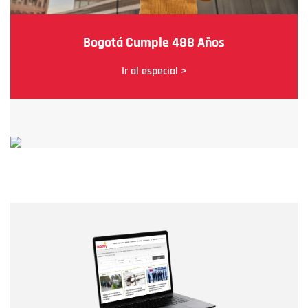
Bogotá Cumple 488 Años
Ir al especial >
Nombre
Nombre
Correo electrónico