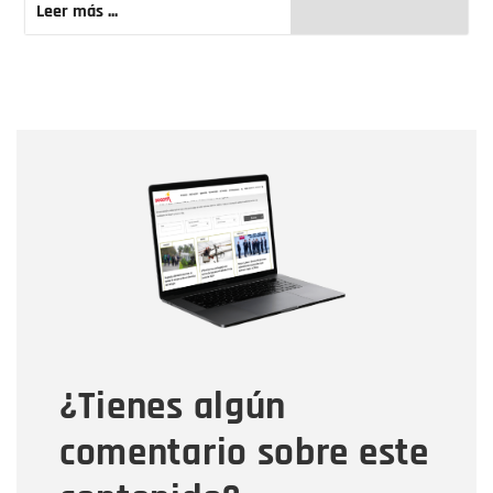
Leer más ...
Nombre
Nombre
Correo electrónico
Tipo de comentario
¿Tienes algún
Mensaje
comentario sobre este