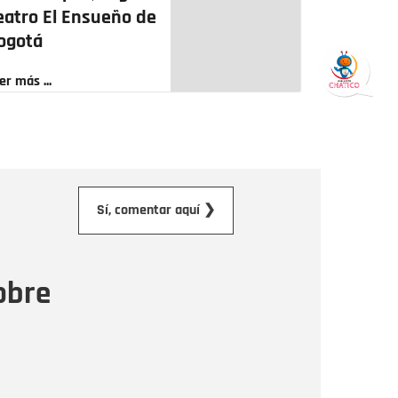
eatro El Ensueño de
ogotá
er más ...
orreo electrónico
Sí, comentar aquí ❯
ensaje
obre