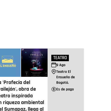
TEATRO
9
Ago
Teatro El
Ensueño de
a 'Profecía del
Bogotá.
railejón', obra de
Es de pago
eatro inspirada
n riqueza ambiental
el Sumapaz, llega al