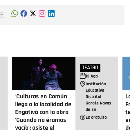
E:
TEATRO
13
Ago
Institución
Educativa
'Culturas en Común'
L
Distrital
Garcés Navas
llega a la localidad de
F
de En
Engativá con la obra
t
Es gratuito
'Cuando no éramos
e
vacío': asiste el
d