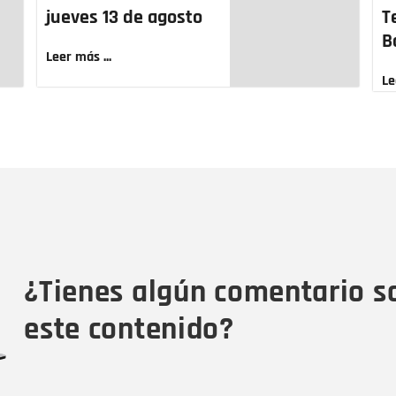
jueves 13 de agosto
T
B
Leer más ...
Le
Nombre
C
Nombre
Tipo de comentario
M
¿Tienes algún comentario s
este contenido?