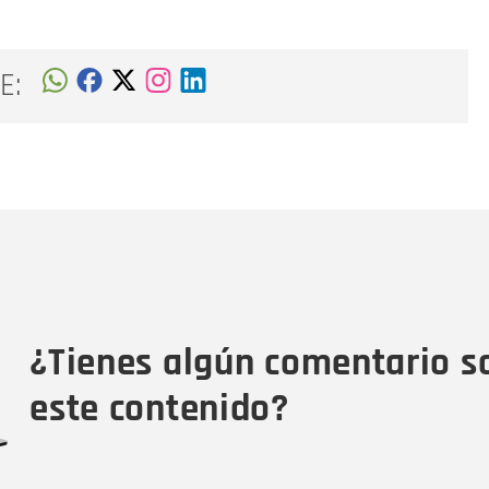
E:
Nombre
C
Nombre
Tipo de comentario
M
¿Tienes algún comentario s
este contenido?