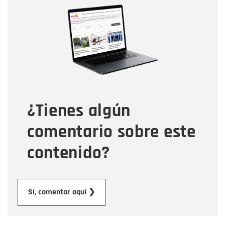
Nombre
Nombre
Correo electrónico
Tipo de comentario
¿Tienes algún
Mensaje
comentario sobre este
contenido?
Enviar
Sí, comentar aquí ❯