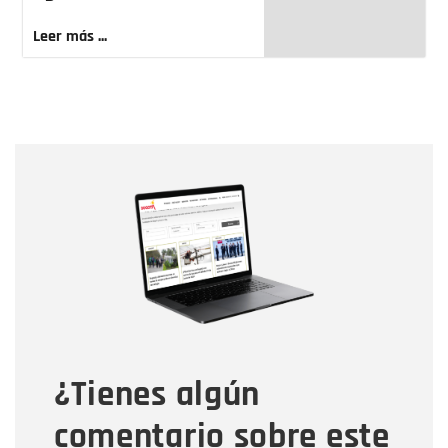
Leer más ...
Nombre
Nombre
Correo electrónico
Tipo de comentario
¿Tienes algún
Mensaje
comentario sobre este