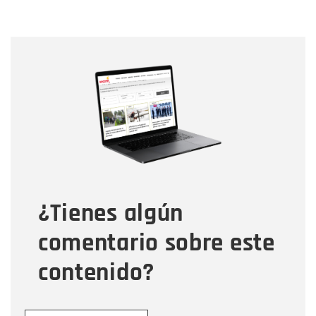
Nombre
Nombre
Correo electrónico
Tipo de comentario
¿Tienes algún
Mensaje
comentario sobre este
contenido?