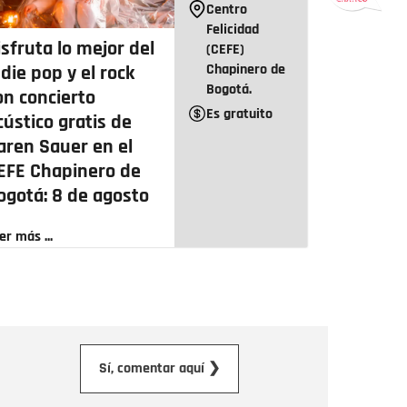
Centro
Felicidad
isfruta lo mejor del
(CEFE)
Chapinero de
ndie pop y el rock
Bogotá.
on concierto
Es gratuito
cústico gratis de
aren Sauer en el
EFE Chapinero de
ogotá: 8 de agosto
er más ...
orreo electrónico
Sí, comentar aquí ❯