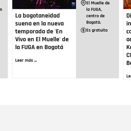
e
El Muelle de
án
la FUGA,
La bogotaneidad
D
centro de
Bogotá.
suena en la nueva
i
Es gratuito
temporada de 'En
c
Vivo en El Muelle' de
a
la FUGA en Bogotá
K
C
Leer más ...
B
Le
Nombre
C
Nombre