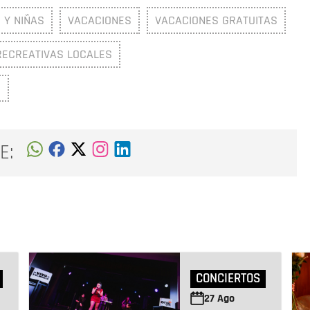
 Y NIÑAS
VACACIONES
VACACIONES GRATUITAS
RECREATIVAS LOCALES
S
E:
CONCIERTOS
27
Ago