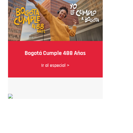
Bogotá Cumple 488 Años
Ir al especial >