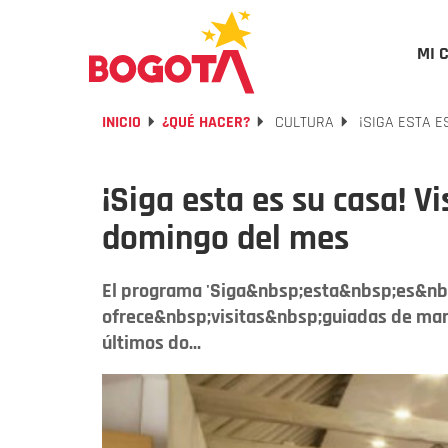
MI 
INICIO
¿QUÉ HACER?
CULTURA
¡SIGA ESTA E
¡Siga esta es su casa! V
domingo del mes
El programa 'Siga&nbsp;​esta&nbsp;es&nb
ofrece&nbsp;visitas&nbsp;guiadas de mane
últimos do...