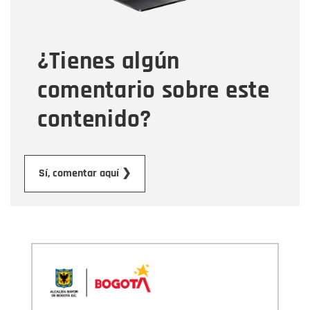
Tipo de comentario
¿Tienes algún
Mensaje
comentario sobre este
contenido?
Enviar
Sí, comentar aquí ❯