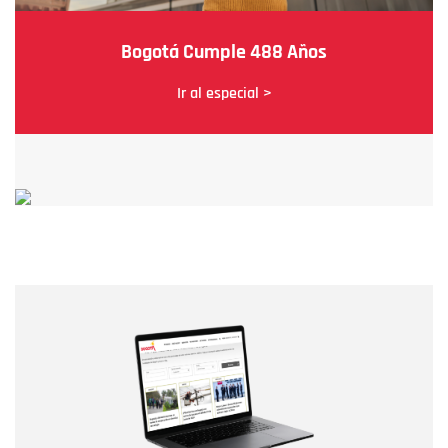
Bogotá Cumple 488 Años
Ir al especial >
Nombre
Nombre
Correo electrónico