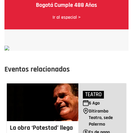
Bogotá Cumple 488 Años
Ir al especial >
Eventos relacionados
TEATRO
6
Ago
Ditirambo
Teatro, sede
Palermo
La obra ‘Potestad’ llega
Es de pago