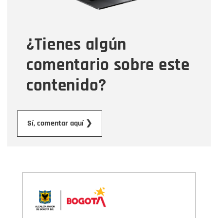
Tipo de comentario
¿Tienes algún
Mensaje
comentario sobre este
contenido?
Enviar
Sí, comentar aquí ❯