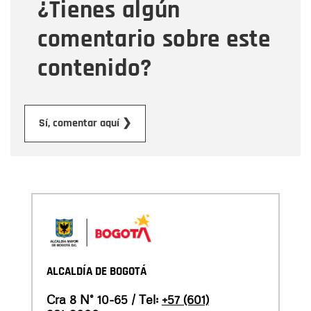
¿Tienes algún
Mensaje
comentario sobre este
contenido?
Enviar
Sí, comentar aquí ❯
ALCALDÍA DE BOGOTÁ
Cra 8 N° 10-65 / Tel:
+57 (601)