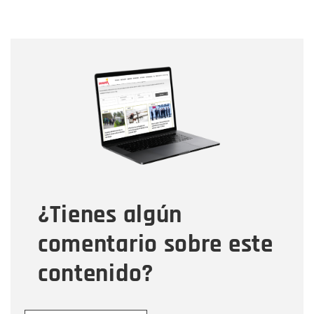
Nombre
Nombre
Correo electrónico
Tipo de comentario
¿Tienes algún
Mensaje
comentario sobre este
contenido?