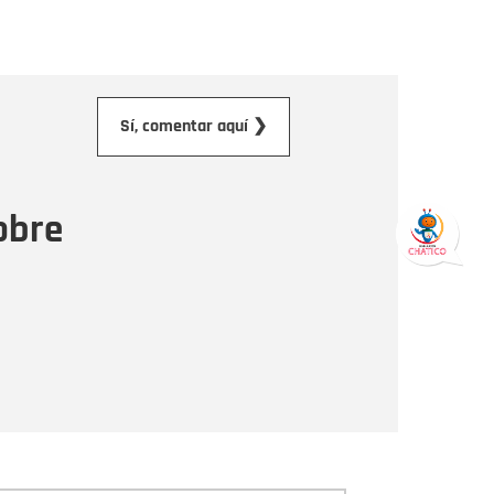
orreo electrónico
Sí, comentar aquí ❯
ensaje
obre
Enviar