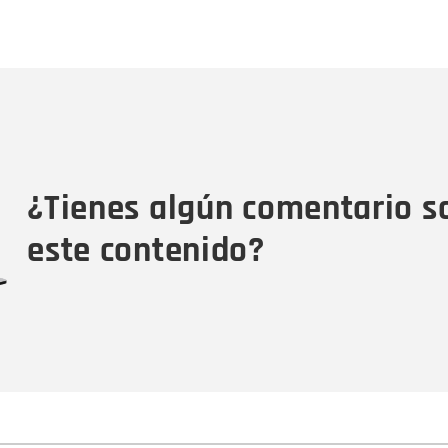
Nombre
C
Nombre
Tipo de comentario
M
¿Tienes algún comentario s
este contenido?