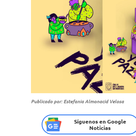
Publicado por: Estefania Almonacid Velosa
Síguenos en Google
Noticias