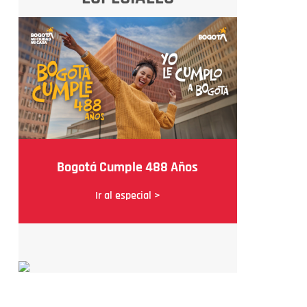
Bogotá Cumple 488 Años
Ir al especial >