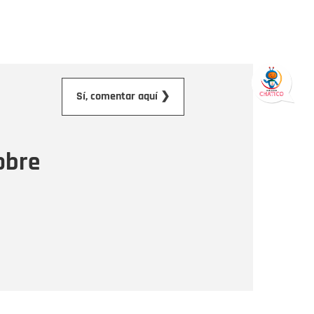
orreo electrónico
Sí, comentar aquí ❯
ensaje
obre
Enviar