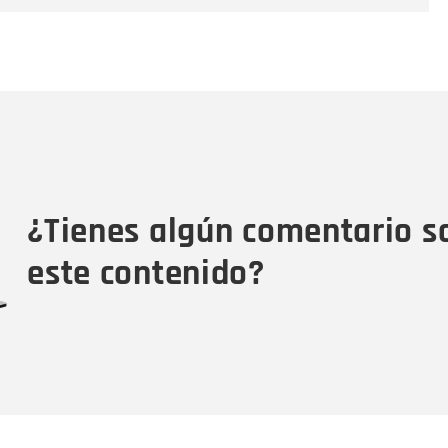
Nombre
C
Nombre
Tipo de comentario
M
¿Tienes algún comentario s
este contenido?