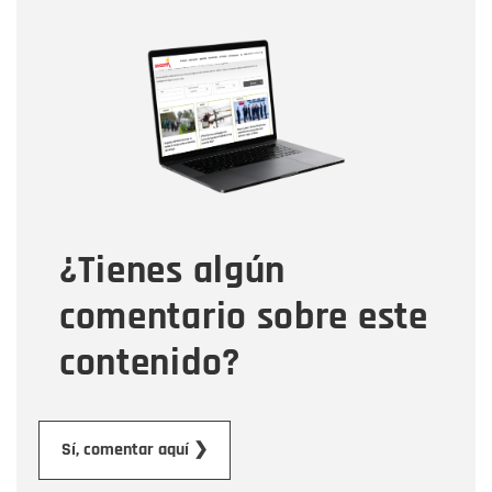
Nombre
Nombre
Correo electrónico
Tipo de comentario
¿Tienes algún
Mensaje
comentario sobre este
contenido?
Enviar
Sí, comentar aquí ❯