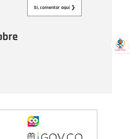
orreo electrónico
Sí, comentar aquí ❯
ensaje
obre
Enviar