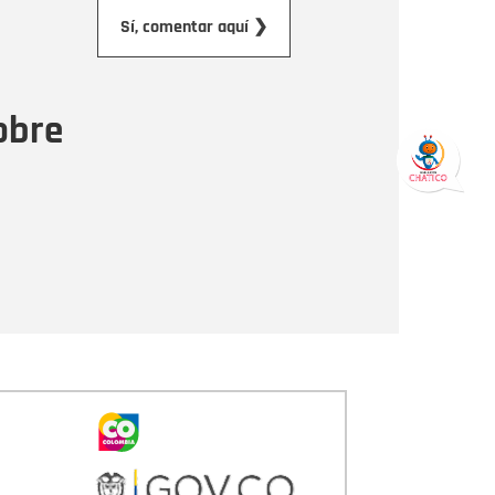
orreo electrónico
Sí, comentar aquí ❯
ensaje
obre
Enviar