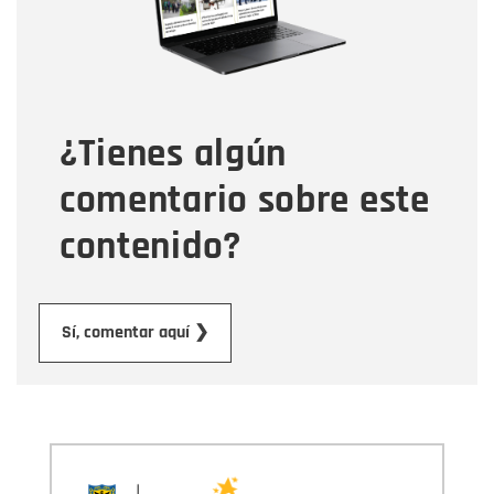
Tipo de comentario
¿Tienes algún
Mensaje
comentario sobre este
contenido?
Enviar
Sí, comentar aquí ❯