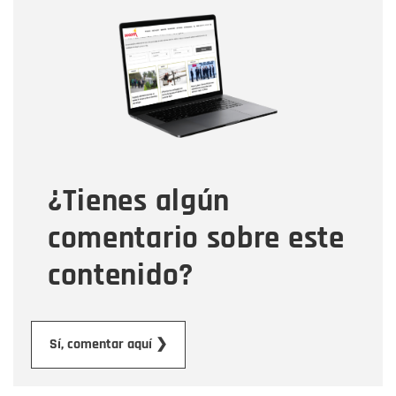
Nombre
Nombre
Correo electrónico
Tipo de comentario
¿Tienes algún
Mensaje
comentario sobre este
contenido?
Enviar
Sí, comentar aquí ❯