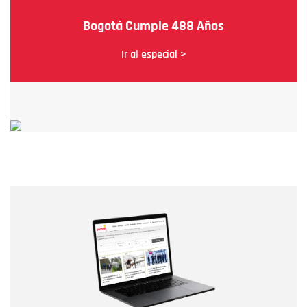
Bogotá Cumple 488 Años
Ir al especial >
Nombre
Nombre
Correo electrónico
Tipo de comentario