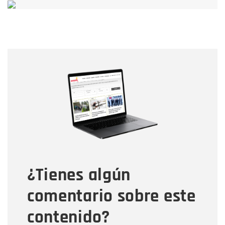
Nombre
Nombre
Correo electrónico
Tipo de comentario
¿Tienes algún
Mensaje
comentario sobre este
contenido?