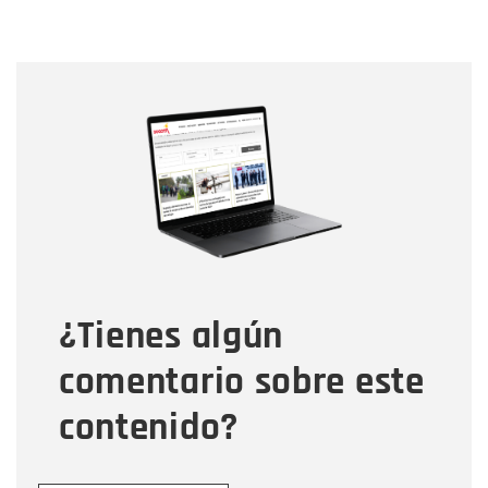
Nombre
Nombre
Correo electrónico
Tipo de comentario
¿Tienes algún
Mensaje
comentario sobre este
contenido?